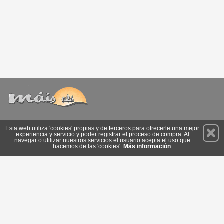
Permanece atento a nuestras novedades y promociones
Esta web utiliza 'cookies' propias y de terceros para ofrecerle una mejor
experiencia y servicio y poder registrar el proceso de compra. Al
Suscríbete
navegar o utilizar nuestros servicios el usuario acepta el uso que
hacemos de las 'cookies'.
Más información
Conócenos
Privacidad
Cómo llegar
Condiciones de Uso
Cookies
© 2026 Copyright:
www.maisala.com