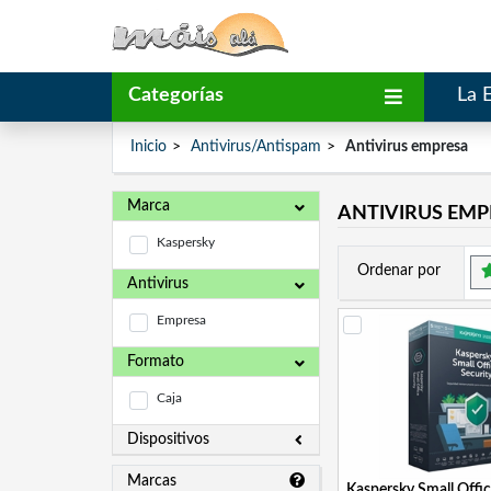
Categorías
La 
Inicio
Antivirus/Antispam
Antivirus empresa
Marca
ANTIVIRUS EMP
Kaspersky
Ordenar por
Antivirus
Empresa
Formato
Caja
Dispositivos
Marcas
Kaspersky Small Offic