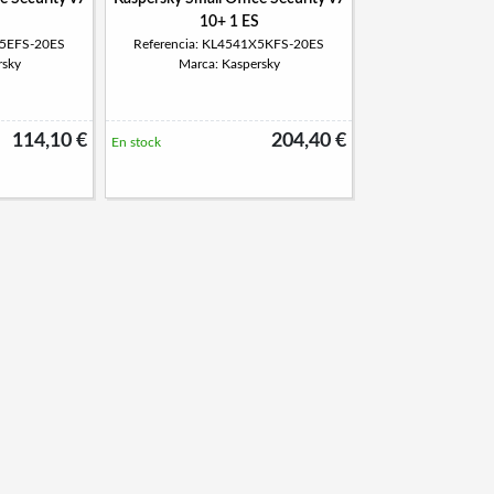
10+ 1 ES
X5EFS-20ES
Referencia: KL4541X5KFS-20ES
rsky
Marca: Kaspersky
114,10 €
204,40 €
En stock