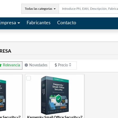
Todas las categorías
Empresa
Fabricantes
Contacto
RESA
Relevancia
Novedades
Precio
e Security v7
Kaspersky Small Office Security v7